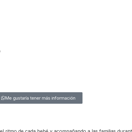
é
Me gustaría tener más información
 el ritmo de cada bebé y acompañando a las familias durant