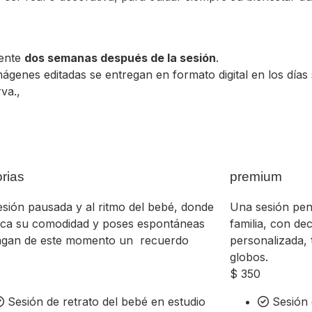
mente
dos semanas después de la sesión
.
imágenes editadas se entregan en formato digital en los días 
rva.,
rias
premium
sión pausada y al ritmo del bebé, donde
Una sesión pens
sca su comodidad y poses espontáneas
familia, con de
agan de este momento un recuerdo
personalizada, 
globos.
$
350
Sesión de retrato del bebé en estudio
Sesión 